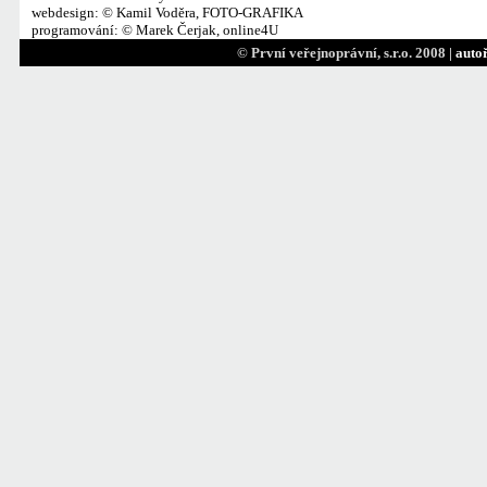
webdesign
: © Kamil Voděra, FOTO-GRAFIKA
programování
: © Marek Čerjak, online4U
© První veřejnoprávní, s.r.o. 2008 |
autoř