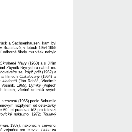
sbrück a Sachsenhausen, kam byl
v Bratislavě, v letech 1954-1958
etí odborné školy mu však nebylo
Škrobené hlavy
(1960) a s Jiřím
šiml Zbyněk Brynych a nabídl mu
ovávejte se, když prší
(1962) a
na filmech
Obžalovaný
(1964) a
 klarinetů
(Ján Roháč, Vladimír
 Vošmik, 1965),
Dýmky
(Vojtěch
ch letech, včetně snímků svých
 surovosti
(1965) podle Bohumila
žánrovým rozptylem od detektivky
60. let pracoval též pro televizi
ovické nokturno,
1972;
Toulavý
man
, 1987), nakonec v červenci
 zejména pro televizi:
Liebe ist