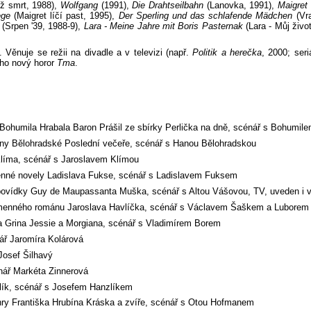
ež smrt, 1988),
Wolfgang
(1991),
Die Drahtseilbahn
(Lanovka, 1991),
Maigret 
ège
(Maigret líčí past, 1995),
Der Sperling und das schlafende Mädchen
(Vr
(Srpen '39, 1988-9),
Lara - Meine Jahre mit Boris Pasternak
(Lara - Můj živ
 Věnuje se režii na divadle a v televizi (např.
Politik a herečka
, 2000; seri
ho nový horor
Tma
.
Bohumila Hrabala Baron Prášil ze sbírky Perlička na dně, scénář s Bohumil
ny Bělohradské Poslední večeře, scénář s Hanou Bělohradskou
Klíma, scénář s Jaroslavem Klímou
enné novely Ladislava Fukse, scénář s Ladislavem Fuksem
povídky Guy de Maupassanta Muška, scénář s Altou Vášovou, TV, uveden i v
jmenného románu Jaroslava Havlíčka, scénář s Václavem Šaškem a Lubore
a Grina Jessie a Morgiana, scénář s Vladimírem Borem
ář Jaromíra Kolárová
Josef Šilhavý
nář Markéta Zinnerová
lík, scénář s Josefem Hanzlíkem
 hry Františka Hrubína Kráska a zvíře, scénář s Otou Hofmanem