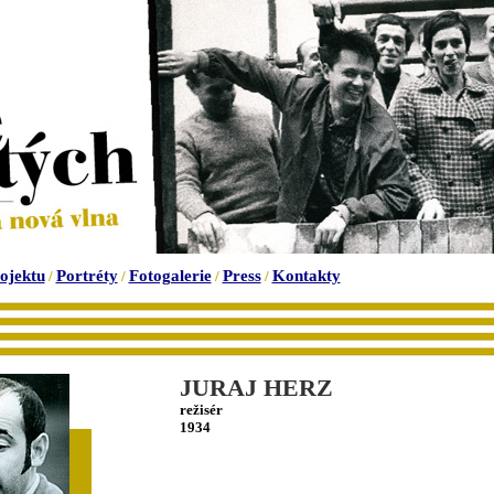
ojektu
Portréty
Fotogalerie
Press
Kontakty
/
/
/
/
JURAJ HERZ
režisér
1934