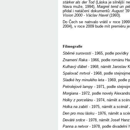
stärker als der Tod
(Láska je silnější n
hlava muže, 1994),
Maigret tend un pi
přidal i natáčení dokumentů:
August '39
Vision 2000 - Václav Havel
(1993).
Do Čech se natrvalo vrátil v roce 1999.
2004), v roce 2009 bude mít premiéru je
Filmografie
Sběrné surovosti
- 1965, podle povídky 
Znamení Raka
- 1966, podle románu Ha
Kulhavý ďábel
- 1968, námět Jaroslav 
Spalovač mrtvol
- 1968, podle stejnojm
Sladké hry minulého leta
- 1969, podle 
Petrolejové lampy
- 1971, podle stejno
Morgiana
- 1972, podle novely Alexandr
Holky z porcelánu
- 1974, námět a scén
Holka na zabití
- 1975, námět a scénář 
Den pro mou lásku
- 1976, námět a scé
Deváté srdce
- 1978, námět Josef Hanz
Panna a netvor
- 1978, podle divadelní