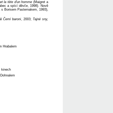
et la tète d'un homme
(Maigret a
abec a spící děvče, 1998). Nově
ot s Borisem Pasternakem, 1993),
ál
Černí baroni
, 2003;
Tajné sny,
em Hrabalem
 kinech
m Dohnalem