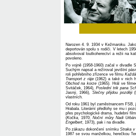
Narozen 4. 9. 1934 v Kežmaroku. Jako 
deportován spolu s rodiči. V letech 19
absolvoval loutkoherectví a režii na 
povoleno.
Po vojně (1958-1960) začal v divadle
Suchým napsal a režíroval jevištní pá
roli pohřebního zřízence ve filmu
Každá 
Transport z ráje
(1962) a také v nich 
Obchod na korze
(1965). Hrál ve film
Svitáček, 1964),
Poslední trik pana Sc
Jasný, 1966),
Slečny přijdou později
(
vlastních.
Od roku 1961 byl zaměstnancem FSB, j
Hrabala. Literární předlohy se mu i po
přes psychologické drama, hudební film,
(
Kočka,
1970;
Noční můry Nadi Urbán
Engelbert
, 1973), pak i na divadle.
Po zákazu dokončení snímku
Straka v 
1987 se svou manželkou, herečkou Ter