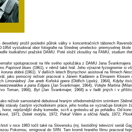
desetiletý prožil poslední půlrok války v koncentračních táborech Raven
50-1954 vystudoval obor fotografie na Strednej umelecko- priemyselnej škole 
katedře loutkářství pražské DAMU. Poté složil zkoušky na FAMU, studium tř
 Semafor spolupracovat na hře svého spolužáka z DAMU Jana Švankmajera
smo
Papírové blues
(1961), v němž také hrál. Jeho výrazné fyziognomie si v
koruna dobrá
(1961). V dalších letech Brynychovi asistoval na filmech
Nesch
hrál, jako pomocný režisér pracoval s Jánem Kadárem a Elmarem Klosem 
ech
Limonádový Joe aneb Koňská opera
(Oldřich Lipský, 1964),
Kdyby tisíc
hwarzewaldea a pana Edgara
(Jan Švankmajer, 1964),
Volejte Martina
(Milan
Ivo Toman, 1966),
Byt
(Jan Švankmajer, 1968) a v řadě jiných i v příští
ako režisér samostatně debutoval hraným středometrážním snímkem
Sběrné
zději stávaly častým východiskem práce, jeho tvorba se vyznačuje širokým 
 horor, nejrůznější druhy komedie, sci-fi a grotesku až po pohádku. Od konce 
kové
, 1971;
Dotek motýla
, 1972;
Pekař Vilém a sličná Naďa,
1972;
Plosk
hrsti
v roce 1983 točil také na Slovensku (mj. šestidílný televizní seriál
Gag
ezou Pokornou, emigroval do SRN. Tam kromě hraného filmu pracoval hojně