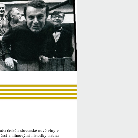
mén české a slovenské nové vlny v
ůrci a filmovými historiky nabízí