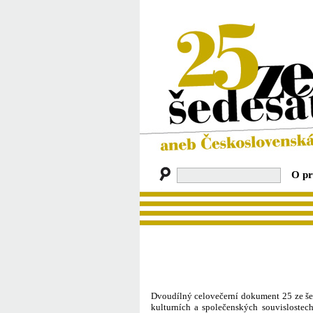
O pr
Dvoudílný celovečerní dokument 25 ze še
kulturních a společenských souvislostec