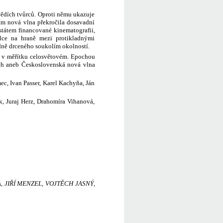
vědích tvůrců. Oproti němu ukazuje
ím nová vlna překročila dosavadní
státem financované kinematografii,
lce na hraně mezi protikladnými
dně drceného soukolím okolností.
 i v měřítku celosvětovém. Epochou
ých aneb Československá nová vlna
ec, Ivan Passer, Karel Kachyňa, Ján
ek, Juraj Herz, Drahomíra Vihanová,
, JIŘÍ MENZEL, VOJTĚCH JASNÝ,