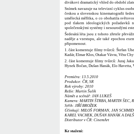
divákovi dramatický vhled do období zlaté
Snímek navazuje na televizní cyklus osobn
českou a slovenskou kinematografii šede
umělecká měřítka, o co obohatila světovou
pod tlakem ideologických požadavků na
společenskými systémy i nesourodými este
Šedesátá léta jsou z tohoto zřetele převá
naděje a vzestupu, ale také epochou exe
připomenout.
1. část komentuje filmy tvůrců: Štefan Uhe
Kadár, Elmar Klos, Otakar Vávra, Věra Chyt
2. část komentuje filmy tvůrců: Juraj Jaku
Hynek Bočan, Dušan Hanák, Elo Havetta, V
Premiéra: 13.5.2010
Produkce: ČR, SR
Rok výroby: 2010
Režie: Martin Šulík
Námět a scénář: JAN LUKEŠ
Kamera: MARTIN ŠTRBA, MARTIN ŠEC,
Střih: JIŘÍ BROŽEK
Účinkují: MILOŠ FORMAN, JAN SCHMID
KAREL VACHEK, DUŠAN HANÁK A DALŠ
Distributor v ČR: CinemArt
Ke stažení: