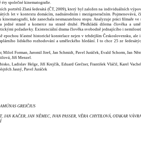
 éry společné kinematografie.
ích portrétů Zlatá šedesátá (ČT, 2009), který byl založen na individuálních výpo
sátých let v kontextu domácím, nadnárodním i mezigeneračním. Pojmenovává, č
 kinematografii, kde zanechala nesmazatelnou stopu. Analyzuje práci filmaře ve 
 jedné straně a komerce na straně druhé. Předkládá dilema člověka a umě
tickými požadavky. Existenciální drama člověka svobodně jednajícího i nemilosr
žně epochou šťastné historické konstelace nejen v tehdejším Československu, ale
mplárního lidského rozhodování a uměleckého hledání. I to chce 25 ze šedesát
r, Miloš Forman, Jaromil Jireš, Jan Schmidt, Pavel Juráček, Evald Schorm, Jan Něm
ilová, Jiří Menzel.
bisko, Ladislav Helge, Jiří Krejčík, Eduard Grečner, František Vláčil, Karel Vach
ojtěch Jasný, Pavel Juráček
 RAMÚNAS GREIČIUS
T, JAN KAČER, JAN NĚMEC, IVAN PASSER, VĚRA CHYTILOVÁ, OTAKAR VÁVRA
Í