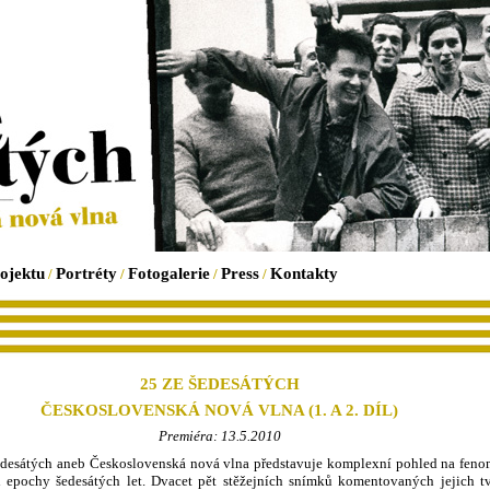
ojektu
Portréty
Fotogalerie
Press
Kontakty
/
/
/
/
25 ZE ŠEDESÁTÝCH
ČESKOSLOVENSKÁ NOVÁ VLNA (1. A 2. DÍL)
Premiéra: 13.5.2010
desátých aneb Československá nová vlna představuje komplexní pohled na feno
h epochy šedesátých let. Dvacet pět stěžejních snímků komentovaných jejich tv